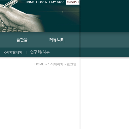
HOME > 마이페이지 > 로그인